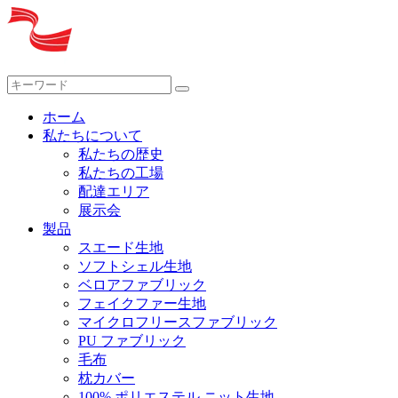
ホーム
私たちについて
私たちの歴史
私たちの工場
配達エリア
展示会
製品
スエード生地
ソフトシェル生地
ベロアファブリック
フェイクファー生地
マイクロフリースファブリック
PU ファブリック
毛布
枕カバー
100% ポリエステル ニット生地