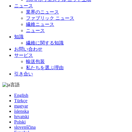
ニュース
業界のニュース
ファブリック ニュース
繊維ニュース
ニュース
知識
繊維に関する知識
お問い合わせ
サービス
輸送包装
私たちを選ぶ理由
引き合い
言語
English
Türkçe
magyar
íslenska
hrvatski
Polski
slovenščina