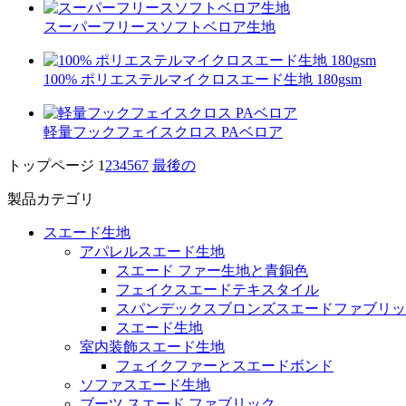
スーパーフリースソフトベロア生地
100% ポリエステルマイクロスエード生地 180gsm
軽量フックフェイスクロス PAベロア
トップページ
1
2
3
4
5
6
7
最後の
製品カテゴリ
スエード生地
アパレルスエード生地
スエード ファー生地と青銅色
フェイクスエードテキスタイル
スパンデックスブロンズスエードファブリッ
スエード生地
室内装飾スエード生地
フェイクファーとスエードボンド
ソファスエード生地
ブーツ スエード ファブリック