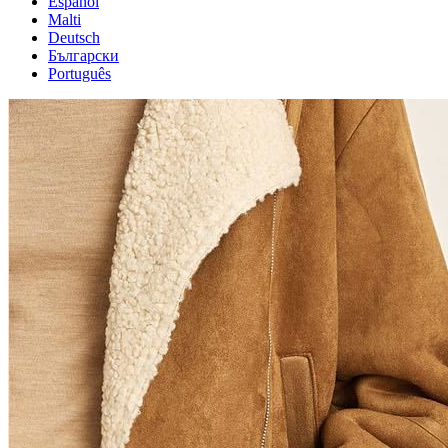
Español
Malti
Deutsch
Български
Português